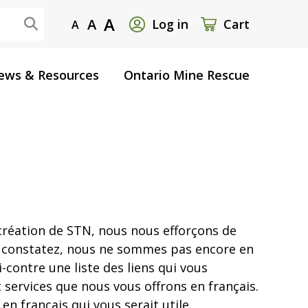
User
A
A
Log in
Cart
A
account
ews & Resources
Ontario Mine Rescue
menu
a création de STN, nous nous efforçons de
le constatez, nous ne sommes pas encore en
-contre une liste des liens qui vous
 services que nous vous offrons en français.
n français qui vous serait utile.