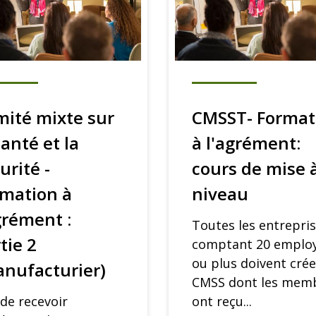
ité mixte sur
CMSST- Format
santé et la
à l'agrément:
urité -
cours de mise 
rmation à
niveau
grément :
Toutes les entrepri
tie 2
comptant 20 emplo
ou plus doivent crée
nufacturier)
CMSS dont les mem
 de recevoir
ont reçu...