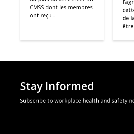
l’ag
CMSS dont les membres
cett
ont reçu...
de l
être
Stay Informed
Subscribe to workplace health and safety n