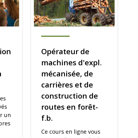
ion
Opérateur de
machines d'expl.
à
mécanisée, de
carrières et de
construction de
ses
routes en forêt-
yés
r un
f.b.
bres
Ce cours en ligne vous