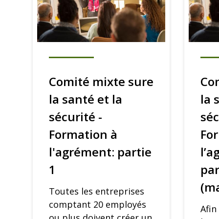
Comité mixte sure
Com
la santé et la
la 
sécurité -
séc
Formation à
Fo
l'agrément: partie
l’a
1
par
(ma
Toutes les entreprises
comptant 20 employés
Afin
ou plus doivent créer un