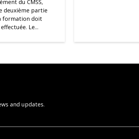
rément du CMSS,
e deuxième partie
a formation doit
 effectuée. Le...
ews and updates.